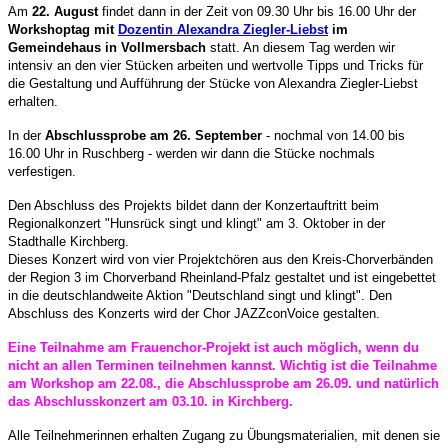
Am
22. August
findet dann in der Zeit von 09.30 Uhr bis 16.00 Uhr der
Workshoptag mit
Dozentin Alexandra Ziegler-Liebst
im
Gemeindehaus in Vollmersbach
statt. An diesem Tag werden wir
intensiv an den vier Stücken arbeiten und wertvolle Tipps und Tricks für
die Gestaltung und Aufführung der Stücke von Alexandra Ziegler-Liebst
erhalten.
In der
Abschlussprobe am 26. September
- nochmal von 14.00 bis
16.00 Uhr in Ruschberg - werden wir dann die Stücke nochmals
verfestigen.
Den Abschluss des Projekts bildet dann der Konzertauftritt beim
Regionalkonzert "Hunsrück singt und klingt" am 3. Oktober in der
Stadthalle Kirchberg.
Dieses Konzert wird von vier Projektchören aus den Kreis-Chorverbänden
der Region 3 im Chorverband Rheinland-Pfalz gestaltet und ist eingebettet
in die deutschlandweite Aktion "Deutschland singt und klingt". Den
Abschluss des Konzerts wird der Chor JAZZconVoice gestalten.
Eine Teilnahme am Frauenchor-Projekt ist auch möglich, wenn du
nicht an allen Terminen teilnehmen kannst. Wichtig ist die Teilnahme
am Workshop am 22.08., die Abschlussprobe am 26.09. und natürlich
das Abschlusskonzert am 03.10. in Kirchberg.
Alle Teilnehmerinnen erhalten Zugang zu Übungsmaterialien, mit denen sie