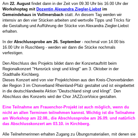
Am
22. August
findet dann in der Zeit von 09.30 Uhr bis 16.00 Uhr der
Workshoptag mit
Dozentin Alexandra Ziegler-Liebst
im
Gemeindehaus in Vollmersbach
statt. An diesem Tag werden wir
intensiv an den vier Stücken arbeiten und wertvolle Tipps und Tricks für
die Gestaltung und Aufführung der Stücke von Alexandra Ziegler-Liebst
erhalten.
In der
Abschlussprobe am 26. September
- nochmal von 14.00 bis
16.00 Uhr in Ruschberg - werden wir dann die Stücke nochmals
verfestigen.
Den Abschluss des Projekts bildet dann der Konzertauftritt beim
Regionalkonzert "Hunsrück singt und klingt" am 3. Oktober in der
Stadthalle Kirchberg.
Dieses Konzert wird von vier Projektchören aus den Kreis-Chorverbänden
der Region 3 im Chorverband Rheinland-Pfalz gestaltet und ist eingebettet
in die deutschlandweite Aktion "Deutschland singt und klingt". Den
Abschluss des Konzerts wird der Chor JAZZconVoice gestalten.
Eine Teilnahme am Frauenchor-Projekt ist auch möglich, wenn du
nicht an allen Terminen teilnehmen kannst. Wichtig ist die Teilnahme
am Workshop am 22.08., die Abschlussprobe am 26.09. und natürlich
das Abschlusskonzert am 03.10. in Kirchberg.
Alle Teilnehmerinnen erhalten Zugang zu Übungsmaterialien, mit denen sie