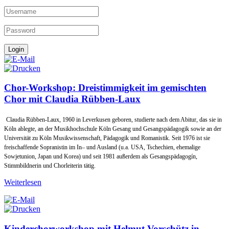
Chor-Workshop: Dreistimmigkeit im gemischten
Chor mit Claudia Rübben-Laux
Claudia Rübben-Laux, 1960 in Leverkusen geboren, studierte nach dem Abitur, das sie in
Köln ablegte, an der Musikhoch­schule Köln Gesang und Gesangspädagogik sowie an der
Universität zu Köln Musikwissenschaft, Pädagogik und Roma­nistik. Seit 1976 ist sie
freischaffende Sopranistin im In– und Ausland (u.a. USA, Tschechien, ehemalige
Sowjetunion, Ja­pan und Korea) und seit 1981 außerdem als Gesangspädagogín,
Stimmbildnerin und Chorleiterin tätig.
Weiterlesen
Kinderchorworkshop mit Helmut Vorschütz in